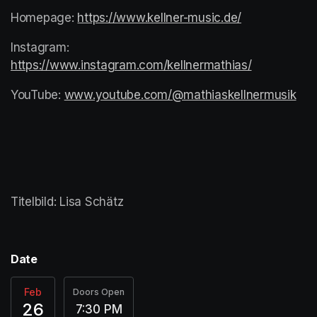
Homepage: 
https://www.kellner-music.de/
(opens in a n
Instagram: 
https://www.instagram.com/kellnermathias/
(opens in a
YouTube: 
www.youtube.com/@mathiaskellnermusik
(op
Titelbild: Lisa Schätz
Date
Feb
Doors Open
26
7:30 PM