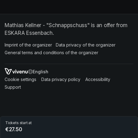
Mathias Kellner - "Schnappschuss" is an offer from
ESKARA Essenbach.
Imprint of the organizer
(opens in a new tab)
Data privacy of the organizer
(opens in 
General terms and conditions of the organizer
(opens in a new ta
SWITCH LANGUAGE
Cookie settings
(opens in a new tab)
Data privacy policy
(opens in a new tab)
Accessibility
(opens in a n
Support
(opens in a new tab)
Tickets start at
€27.50