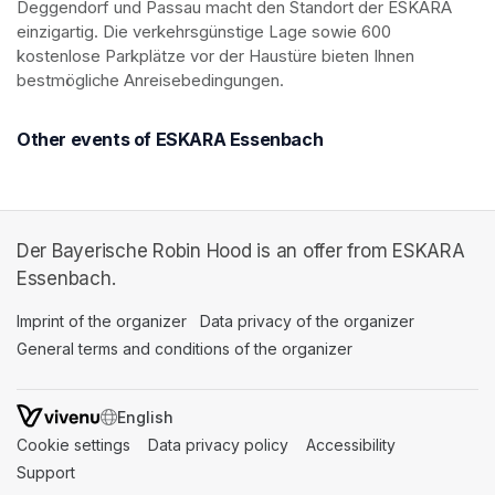
Deggendorf und Passau macht den Standort der ESKARA 
einzigartig. Die verkehrsgünstige Lage sowie 600 
kostenlose Parkplätze vor der Haustüre bieten Ihnen 
bestmögliche Anreisebedingungen.
Other events of ESKARA Essenbach
Der Bayerische Robin Hood is an offer from ESKARA
Essenbach.
Imprint of the organizer
(opens in a new tab)
Data privacy of the organizer
(opens in 
General terms and conditions of the organizer
(opens in a new ta
SWITCH LANGUAGE
Cookie settings
(opens in a new tab)
Data privacy policy
(opens in a new tab)
Accessibility
(opens in a n
Support
(opens in a new tab)