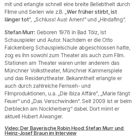
mit und erlangte schnell eine breite Beliebtheit durch 
Filme und Serien wie z.B. „
Wer früher stirbt, ist 
länger tot
“, „Schluss! Aus! Amen!“ und „Hindafing“.
Stefan Murr: 
Geboren 1976 in Bad Tölz, ist 
Schauspieler und Autor. Nachdem er die Otto 
Falckenberg Schauspielschule abgeschlossen hatte, 
zog es ihn sowohl zum Theater als auch zum Film. 
Stationen am Theater waren unter anderem das 
Münchner Volkstheater, Münchner Kammerspiele 
und das Residenztheater. Bekanntheit erlangte er 
auch durch zahlreiche Fernseh- und 
Filmproduktionen, u.a. „Die Ibiza Affäre“, „Marie fängt 
Feuer“ und „Das Verschwinden“. Seit 2009 ist er beim 
Derbleckn am Nockherberg“ dabei. Dort mimt er 
aktuell Hubert Aiwanger.
Video: Der Bayerische Robin Hood: Stefan Murr und 
Heinz-Josef Braun im Interview
(opens in a new tab)